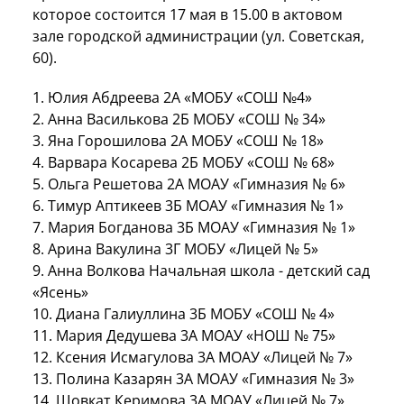
которое состоится 17 мая в 15.00 в актовом
зале городской администрации (ул. Советская,
60).
1.
Юлия Абдреева 2А «МОБУ «СОШ №4»
2. Анна Василькова 2Б МОБУ «СОШ № 34»
3. Яна Горошилова 2А МОБУ «СОШ № 18»
4. Варвара Косарева 2Б МОБУ «СОШ № 68»
5. Ольга Решетова 2А МОАУ «Гимназия № 6»
6. Тимур Аптикеев 3Б МОАУ «Гимназия № 1»
7. Мария Богданова 3Б МОАУ «Гимназия № 1»
8. Арина Вакулина 3Г МОБУ «Лицей № 5»
9. Анна Волкова Начальная школа - детский сад
«Ясень»
10. Диана Галиуллина 3Б МОБУ «СОШ № 4»
11. Мария Дедушева 3А МОАУ «НОШ № 75»
12. Ксения Исмагулова 3А МОАУ «Лицей № 7»
13. Полина Казарян 3А МОАУ «Гимназия № 3»
14. Шовкат Керимова 3А МОАУ «Лицей № 7»