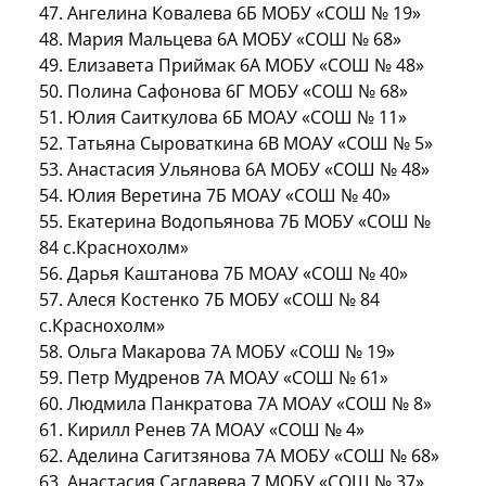
47. Ангелина Ковалева 6Б МОБУ «СОШ № 19»
48. Мария Мальцева 6А МОБУ «СОШ № 68»
49. Елизавета Приймак 6А МОБУ «СОШ № 48»
50. Полина Сафонова 6Г МОБУ «СОШ № 68»
51. Юлия Саиткулова 6Б МОАУ «СОШ № 11»
52. Татьяна Сыроваткина 6В МОАУ «СОШ № 5»
53. Анастасия Ульянова 6А МОБУ «СОШ № 48»
54. Юлия Веретина 7Б МОАУ «СОШ № 40»
55. Екатерина Водопьянова 7Б МОБУ «СОШ №
84 с.Краснохолм»
56. Дарья Каштанова 7Б МОАУ «СОШ № 40»
57. Алеся Костенко 7Б МОБУ «СОШ № 84
с.Краснохолм»
58. Ольга Макарова 7А МОБУ «СОШ № 19»
59. Петр Мудренов 7А МОАУ «СОШ № 61»
60. Людмила Панкратова 7А МОАУ «СОШ № 8»
61. Кирилл Ренев 7А МОАУ «СОШ № 4»
62. Аделина Сагитзянова 7А МОБУ «СОШ № 68»
63. Анастасия Саглавева 7 МОБУ «СОШ № 37»