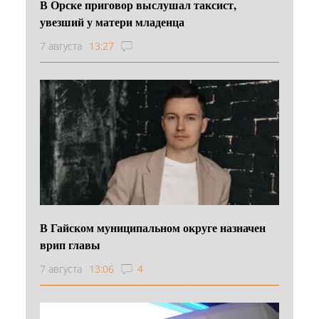
В Орске приговор выслушал таксист,
увезший у матери младенца
7 августа
13:27
В Гайском муниципальном округе назначен
врип главы
7 августа
13:06
4