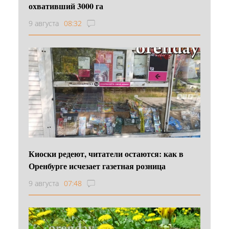
охвативший 3000 га
9 августа
08:32
Киоски редеют, читатели остаются: как в
Оренбурге исчезает газетная розница
9 августа
07:48