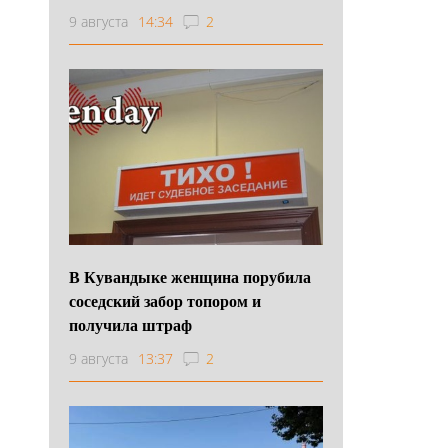
9 августа
14:34
2
В Кувандыке женщина порубила
соседский забор топором и
получила штраф
9 августа
13:37
2