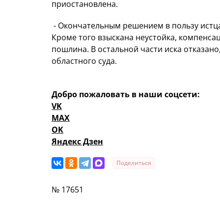
приостановлена.
- Окончательным решением в пользу истца
Кроме того взыскана неустойка, компенса
пошлина. В остальной части иска отказано
областного суда.
Добро пожаловать в наши соцсети:
VK
MAX
OK
Яндекс Дзен
Поделиться
№ 17651