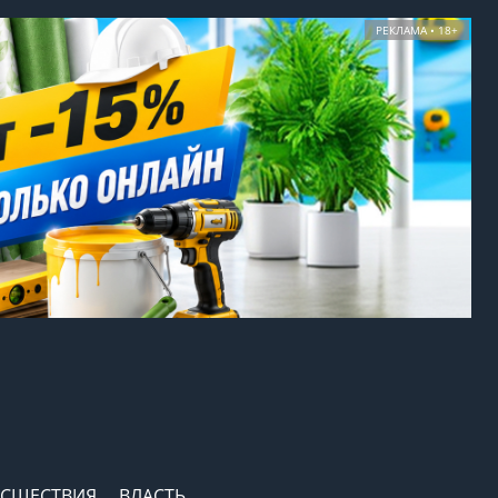
РЕКЛАМА • 18+
СШЕСТВИЯ
ВЛАСТЬ