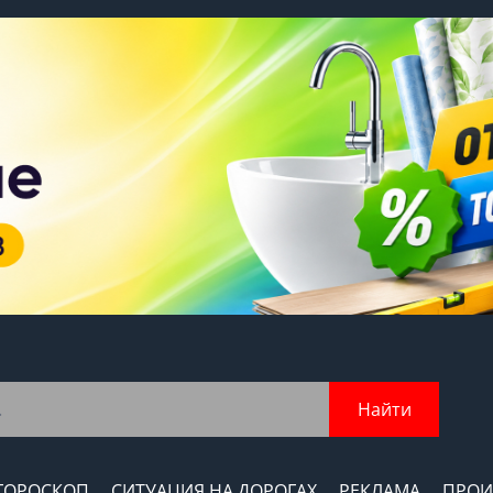
Найти
ГОРОСКОП
СИТУАЦИЯ НА ДОРОГАХ
РЕКЛАМА
ПРОИ