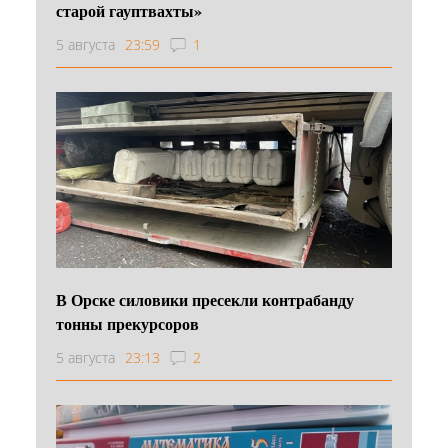
старой гауптвахты»
5 августа
23:59
1
В Орске силовики пресекли контрабанду
тонны прекурсоров
5 августа
23:13
2