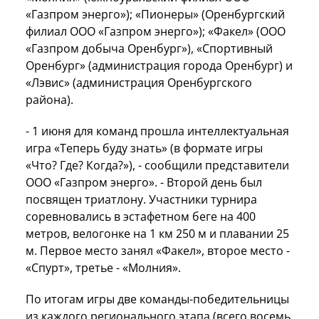
«Газпром энерго»); «Пионеры» (Оренбургский
филиал ООО «Газпром энерго»); «Факел» (ООО
«Газпром добыча Оренбург»), «Спортивный
Оренбург» (администрация города Оренбург) и
«Лэвис» (администрация Оренбургского
района).
- 1 июня для команд прошла интеллектуальная
игра «Теперь буду знать» (в формате игры
«Что? Где? Когда?»), - сообщили представители
ООО «Газпром энерго». - Второй день был
посвящен триатлону. Участники турнира
соревновались в эстафетном беге на
400
метров
, велогонке на
1 км
250 м
и плавании
25
м
. Первое место занял «Факел», второе место -
«Спурт», третье - «Молния».
По итогам игры две команды-победительницы
из каждого регионального этапа (всего восемь