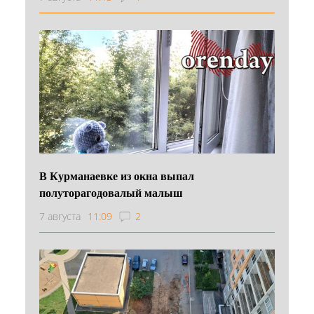
В Курманаевке из окна выпал
полуторагодовалый малыш
7 августа
11:09
2