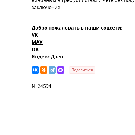
виновным в трех убийствах и четырех пок
заключение.
Добро пожаловать в наши соцсети:
VK
MAX
OK
Яндекс Дзен
Поделиться
№ 24594