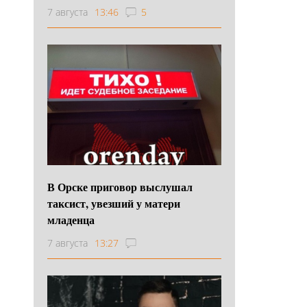
7 августа
13:46
5
В Орске приговор выслушал
таксист, увезший у матери
младенца
7 августа
13:27