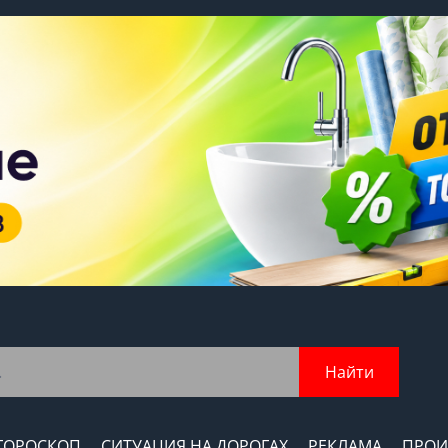
Найти
ГОРОСКОП
СИТУАЦИЯ НА ДОРОГАХ
РЕКЛАМА
ПРОИ