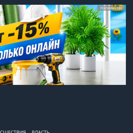
РЕКЛАМА • 18+
СШЕСТВИЯ
ВЛАСТЬ