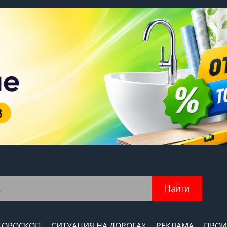
Найти
ГОРОСКОП
СИТУАЦИЯ НА ДОРОГАХ
РЕКЛАМА
ПРОИ