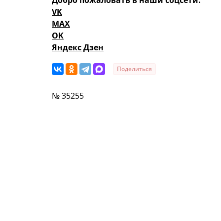
Добро пожаловать в наши соцсети:
VK
MAX
OK
Яндекс Дзен
Поделиться
№ 35255