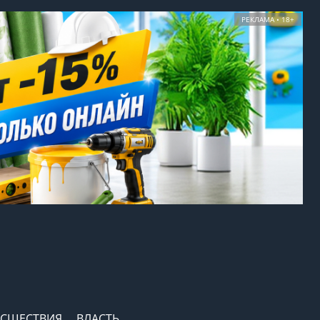
РЕКЛАМА • 18+
СШЕСТВИЯ
ВЛАСТЬ