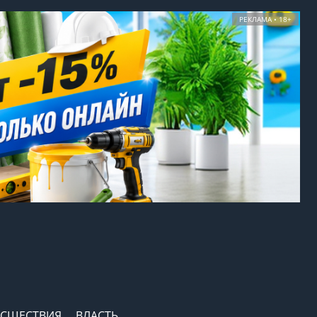
РЕКЛАМА • 18+
СШЕСТВИЯ
ВЛАСТЬ