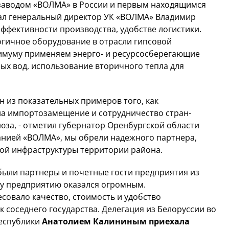
 заводом «ВОЛМА» в России и первым находящимся
азал генеральный директор УК «ВОЛМА» Владимир
эффективности производства, удобстве логистики.
огичное оборудование в отрасли гипсовой
имуму применяем энерго- и ресурсосберегающие
ых вод, использование вторичного тепла для
ин из показательных примеров того, как
на импортозамещение и сотрудничество стран-
юза, - отметил губернатор Оренбургской области
анией «ВОЛМА», мы обрели надежного партнера,
ной инфраструктуры территории района.
были партнеры и почетные гости предприятия из
ому предприятию оказался огромным.
совало качество, стоимость и удобство
соседнего государства. Делегация из Белоруссии во
республики
Анатолием Калининым приехала