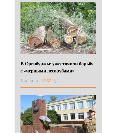
В Оренбуржье ужесточили борьбу
с «черными лесорубами»
8 августа
15:52