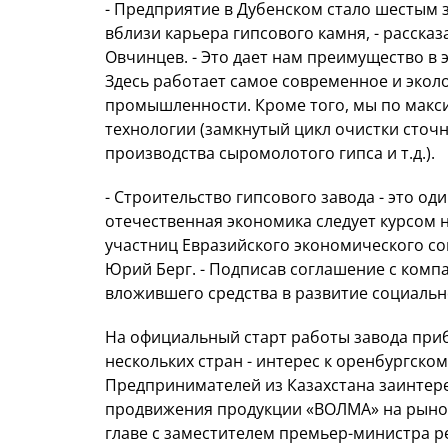
- Предприятие в Дубенском стало шестым
вблизи карьера гипсового камня, - расск
Овчинцев. - Это дает нам преимущество в 
Здесь работает самое современное и экол
промышленности. Кроме того, мы по макс
технологии (замкнутый цикл очистки сточн
производства сыромолотого гипса и т.д.).
- Строительство гипсового завода - это од
отечественная экономика следует курсом 
участниц Евразийского экономического со
Юрий Берг. - Подписав соглашение с комп
вложившего средства в развитие социаль
На официальный старт работы завода при
нескольких стран - интерес к оренбургск
Предпринимателей из Казахстана заинтере
продвижения продукции «ВОЛМА» на рынок 
главе с заместителем премьер-министра 