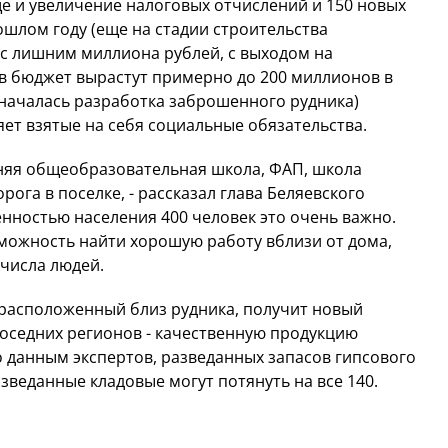
ще и увеличение налоговых отчислений и 150 новых
шлом году (еще на стадии строительства
 с лишним миллиона рублей, с выходом на
 бюджет вырастут примерно до 200 миллионов в
а началась разработка заброшенного рудника)
т взятые на себя социальные обязательства.
няя общеобразовательная школа, ФАП, школа
рога в поселке, - рассказал глава Беляевского
ленностью населения 400 человек это очень важно.
можность найти хорошую работу вблизи от дома,
 числа людей.
 расположенный близ рудника, получит новый
соседних регионов - качественную продукцию
 данным экспертов, разведанных запасов гипсового
азведанные кладовые могут потянуть на все 140.