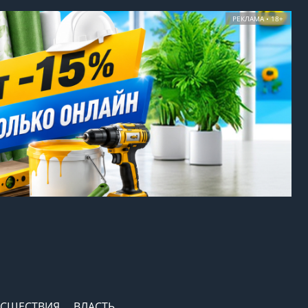
РЕКЛАМА • 18+
СШЕСТВИЯ
ВЛАСТЬ