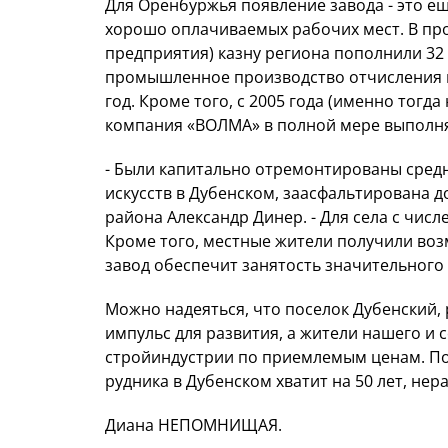
Для Оренбуржья появление завода - это е
хорошо оплачиваемых рабочих мест. В про
предприятия) казну региона пополнили 32
промышленное производство отчисления в
год. Кроме того, с 2005 года (именно тогд
компания «ВОЛМА» в полной мере выполняе
- Были капитально отремонтированы сред
искусств в Дубенском, заасфальтирована до
района Александр Динер. - Для села с чис
Кроме того, местные жители получили воз
завод обеспечит занятость значительного
Можно надеяться, что поселок Дубенский,
импульс для развития, а жители нашего и 
стройиндустрии по приемлемым ценам. По
рудника в Дубенском хватит на 50 лет, нер
Диана НЕПОМНИЩАЯ.