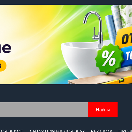
Найти
ГОРОСКОП
СИТУАЦИЯ НА ДОРОГАХ
РЕКЛАМА
ПРОИ