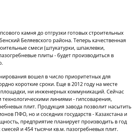
ипсового камня до отгрузки готовых строительных
убенский Беляевского района. Теперь качественная
роительные смеси (штукатурки, шпаклевки,
пазогребневые плиты - будет производиться в
ю.
анирования вошел в число приоритетных для
рдно короткие сроки. Еще в 2012 году на месте
йплощадки, ни инженерных коммуникаций. Сейчас
и технологическими линиями - гипсоварения,
ребневых плит. Продукция завода позволит насытить
онов ПФО, но и соседних государств - Казахстана и
ность, предприятие планирует производить в год
 смесей и 454 тысячи кв.м. пазогребневых плит.