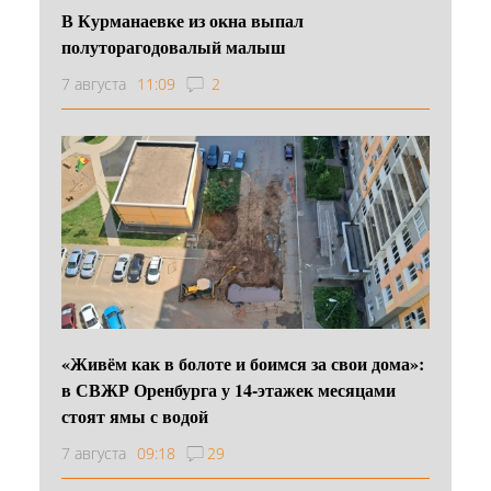
В Курманаевке из окна выпал
полуторагодовалый малыш
7 августа
11:09
2
«Живём как в болоте и боимся за свои дома»:
в СВЖР Оренбурга у 14-этажек месяцами
стоят ямы с водой
7 августа
09:18
29