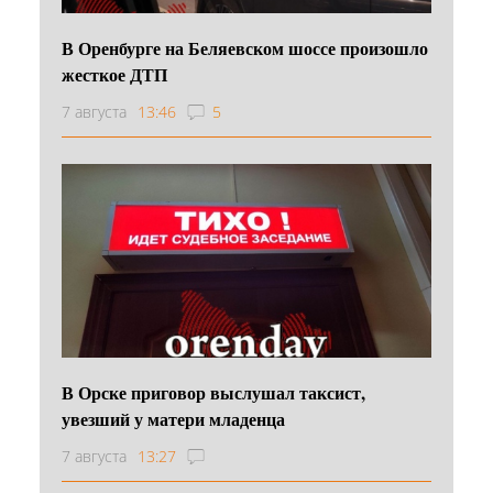
В Оренбурге на Беляевском шоссе произошло
жесткое ДТП
7 августа
13:46
5
В Орске приговор выслушал таксист,
увезший у матери младенца
7 августа
13:27