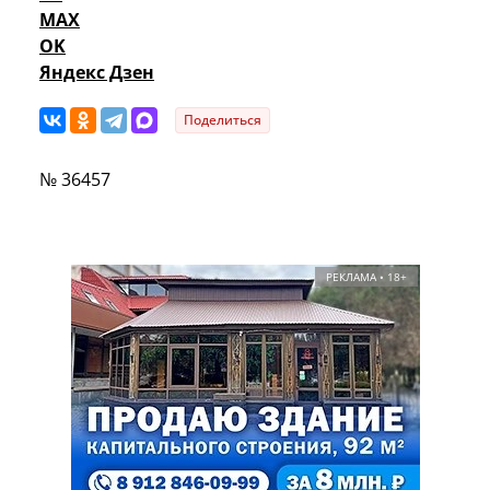
MAX
OK
Яндекс Дзен
Поделиться
№ 36457
РЕКЛАМА • 18+