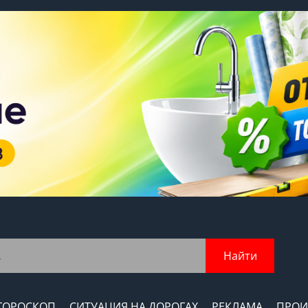
Найти
ГОРОСКОП
СИТУАЦИЯ НА ДОРОГАХ
РЕКЛАМА
ПРОИ