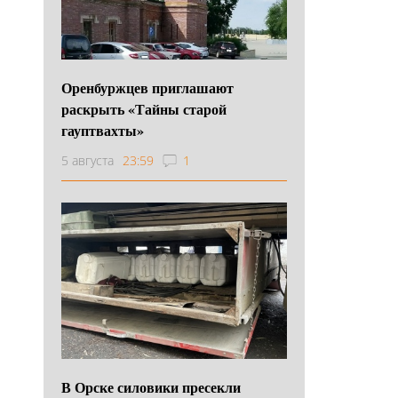
Оренбуржцев приглашают
раскрыть «Тайны старой
гауптвахты»
5 августа
23:59
1
В Орске силовики пресекли