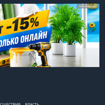
РЕКЛАМА • 18+
СШЕСТВИЯ
ВЛАСТЬ