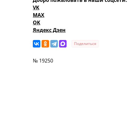
Добро пожаловать в наши соцсети:
VK
MAX
OK
Яндекс Дзен
Поделиться
№ 19250