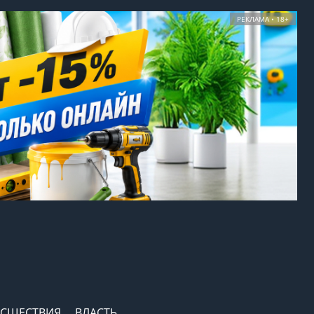
РЕКЛАМА • 18+
СШЕСТВИЯ
ВЛАСТЬ