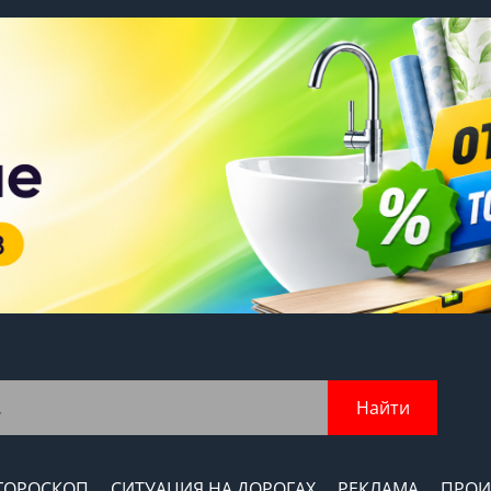
Найти
ГОРОСКОП
СИТУАЦИЯ НА ДОРОГАХ
РЕКЛАМА
ПРОИ