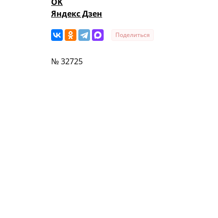
OK
Яндекс Дзен
Поделиться
№ 32725