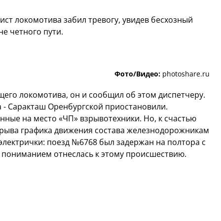
ст локомотива забил тревогу, увидев бесхозный
не четного пути.
Фото/Видео:
photoshare.ru
щего локомотива, он и сообщил об этом диспетчеру.
 - Саракташ Оренбургской приостановили.
ные на место «ЧП» взрывотехники. Но, к счастью
а срыва графика движения состава железнодорожникам
лектрички: поезд №6768 был задержан на полтора с
 пониманием отнеслась к этому происшествию.