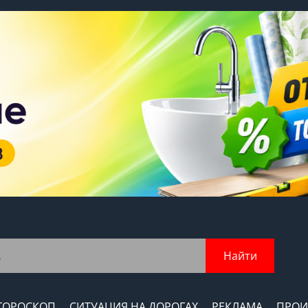
Найти
ГОРОСКОП
СИТУАЦИЯ НА ДОРОГАХ
РЕКЛАМА
ПРОИ