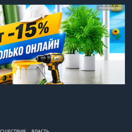
РЕКЛАМА • 18+
СШЕСТВИЯ
ВЛАСТЬ