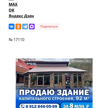
MAX
OK
Яндекс Дзен
Поделиться
№ 17110
РЕКЛАМА • 18+