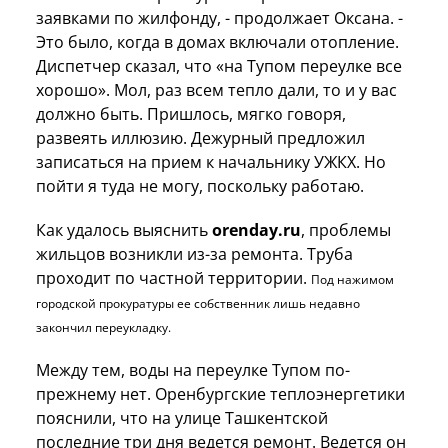
заявками по жилфонду, - продолжает Оксана. -
Это было, когда в домах включали отопление.
Диспетчер сказал, что «на Тупом переулке все
хорошо». Мол, раз всем тепло дали, то и у вас
должно быть. Пришлось, мягко говоря,
развеять иллюзию. Дежурный предложил
записаться на прием к начальнику УЖКХ. Но
пойти я туда не могу, поскольку работаю.
Как удалось выяснить
orenday.
ru
, проблемы
жильцов возникли из-за ремонта. Труба
проходит по частной территории.
Под нажимом
городской прокуратуры ее
собственник лишь недавно
закончил переукладку.
Между тем, воды на переулке Тупом по-
прежнему нет. Оренбургские теплоэнергетики
пояснили, что на улице Ташкентской
последние три дня ведется ремонт. Ведется он