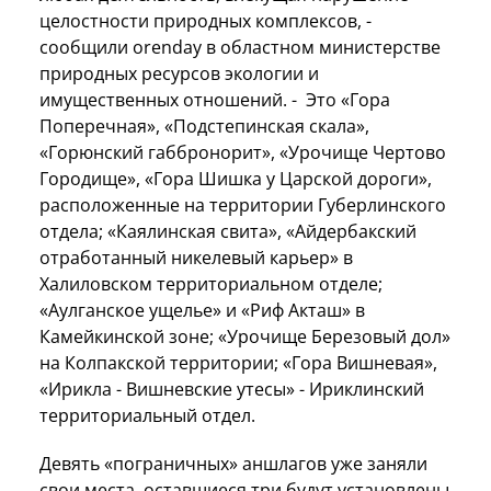
целостности природных комплексов, -
сообщили orenday в областном министерстве
природных ресурсов экологии и
имущественных отношений. - Это «Гора
Поперечная», «Подстепинская скала»,
«Горюнский габбронорит», «Урочище Чертово
Городище», «Гора Шишка у Царской дороги»,
расположенные на территории Губерлинского
отдела; «Каялинская свита», «Айдербакский
отработанный никелевый карьер» в
Халиловском территориальном отделе;
«Аулганское ущелье» и «Риф Акташ» в
Камейкинской зоне; «Урочище Березовый дол»
на Колпакской территории; «Гора Вишневая»,
«Ирикла - Вишневские утесы» - Ириклинский
территориальный отдел.
Девять «пограничных» аншлагов уже заняли
свои места, оставшиеся три будут установлены