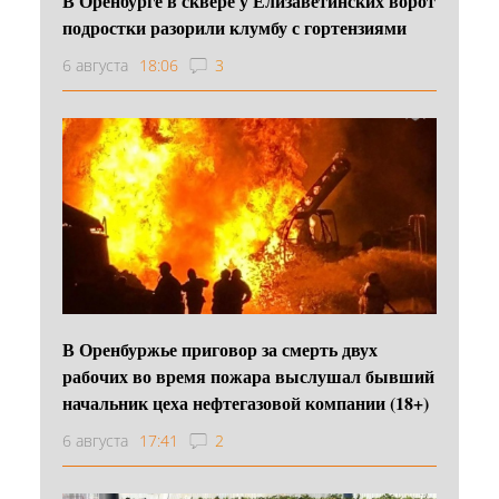
В Оренбурге в сквере у Елизаветинских ворот
подростки разорили клумбу с гортензиями
6 августа
18:06
3
В Оренбуржье приговор за смерть двух
рабочих во время пожара выслушал бывший
начальник цеха нефтегазовой компании (18+)
6 августа
17:41
2