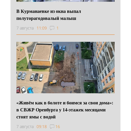
В Курманаевке из окна выпал
полуторагодовалый малыш
7 августа
11:09
1
«Живём как в болоте и боимся за свои дома»:
в СВЖР Оренбурга у 14-этажек месяцами
стоят ямы с водой
7 августа
09:18
16