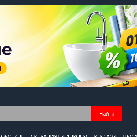
Найти
ГОРОСКОП
СИТУАЦИЯ НА ДОРОГАХ
РЕКЛАМА
ПРОИ