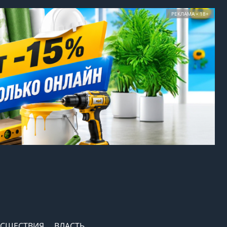
РЕКЛАМА • 18+
СШЕСТВИЯ
ВЛАСТЬ