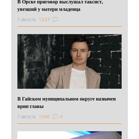
В Орске приговор выслушал таксист,
увезший у матери младенца
7 августа
13:27
В Гайском муниципальном округе назначен
врип главы
7 августа
13:06
4