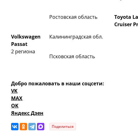
Ростовская область
Toyota
La
Cruiser P
Volkswagen
Калининградская обл.
Passat
2 региона
Псковская область
Добро пожаловать в наши соцсети:
VK
MAX
OK
Яндекс Дзен
Поделиться