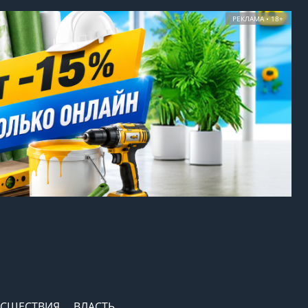
РЕКЛАМА • 18+
СШЕСТВИЯ
ВЛАСТЬ