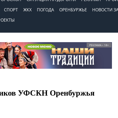
СПОРТ
ЖКХ
ПОГОДА
ОРЕНБУРЖЬЕ
НОВОСТИ З
РОЕКТЫ
РЕКЛАМА • 18+
дников УФСКН Оренбуржья