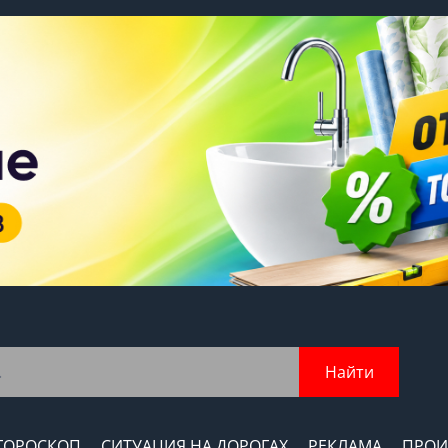
Найти
ГОРОСКОП
СИТУАЦИЯ НА ДОРОГАХ
РЕКЛАМА
ПРОИ