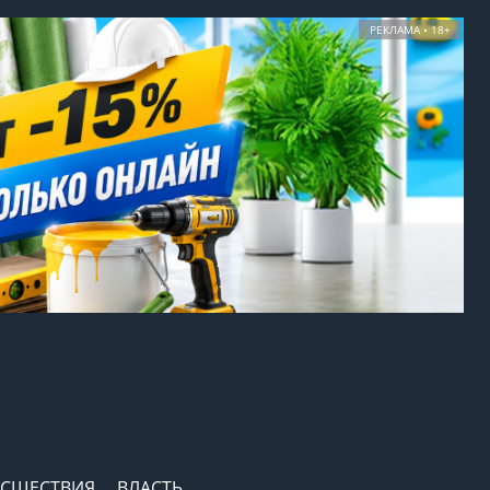
РЕКЛАМА • 18+
СШЕСТВИЯ
ВЛАСТЬ