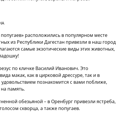
НА
и попугаев» расположились в популярном месте
ных из Республики Дагестан привезли в наш город
лагаются самые экзотические виды этих животных,
ладошку!
резус по кличке Василий Иванович. Это
да макак, как в цирковой дрессуре, так и в
 удовольствием познакомится с вами поближе,
 на память.
гненной обезьяной – в Оренбург привезли ястреба,
голосом скворца, а также попугаев.