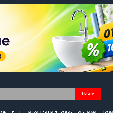
Найти
ГОРОСКОП
СИТУАЦИЯ НА ДОРОГАХ
РЕКЛАМА
ПРОИ