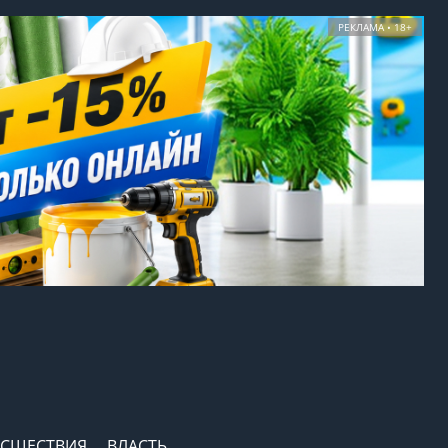
РЕКЛАМА • 18+
СШЕСТВИЯ
ВЛАСТЬ