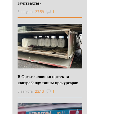
гауптвахты»
5 августа
23:59
1
В Орске силовики пресекли
контрабанду тонны прекурсоров
5 августа
23:13
1