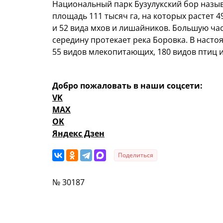
Национальный парк Бузулукский бор назы
площадь 111 тысяч га, на которых растет 4
и 52 вида мхов и лишайников. Большую час
середину протекает река Боровка. В наст
55 видов млекопитающих, 180 видов птиц и
Добро пожаловать в наши соцсети:
VK
MAX
OK
Яндекс Дзен
Поделиться
№ 30187