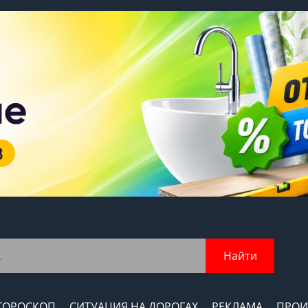
Найти
ГОРОСКОП
СИТУАЦИЯ НА ДОРОГАХ
РЕКЛАМА
ПРОИ