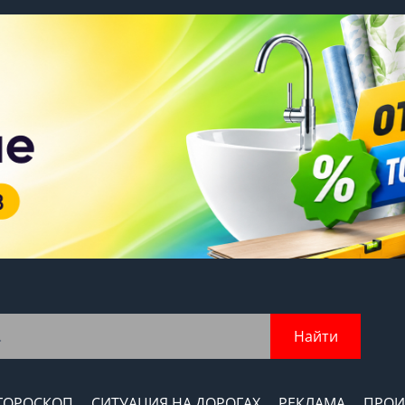
Найти
ГОРОСКОП
СИТУАЦИЯ НА ДОРОГАХ
РЕКЛАМА
ПРОИ