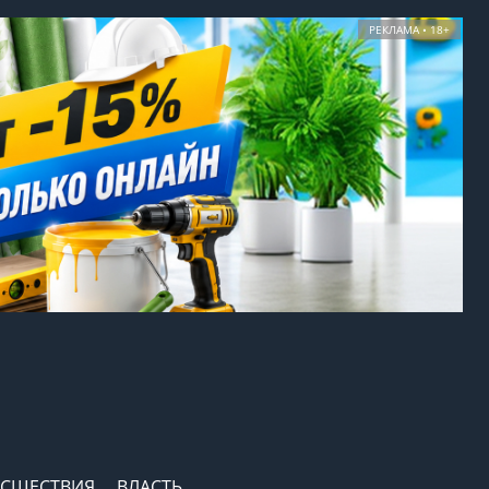
РЕКЛАМА • 18+
СШЕСТВИЯ
ВЛАСТЬ