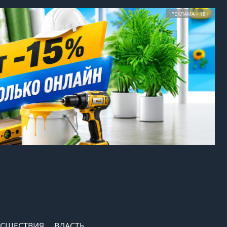
РЕКЛАМА • 18+
СШЕСТВИЯ
ВЛАСТЬ