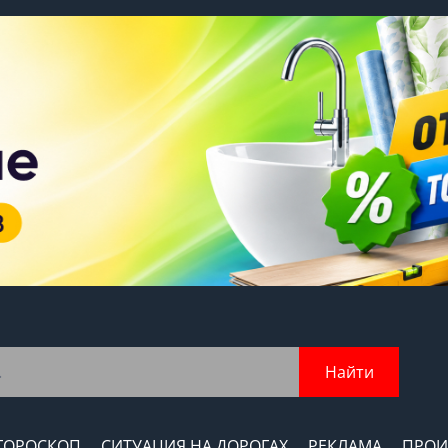
Найти
ГОРОСКОП
СИТУАЦИЯ НА ДОРОГАХ
РЕКЛАМА
ПРОИ