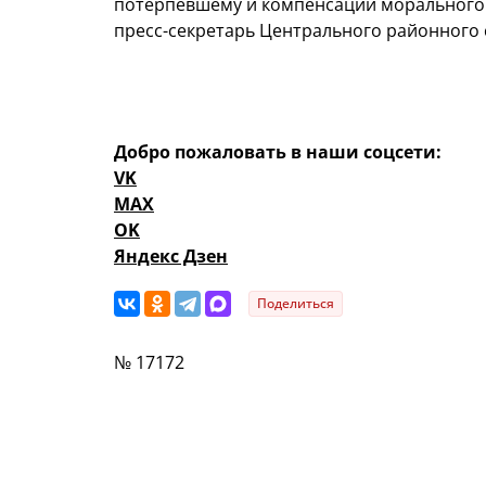
потерпевшему и компенсации морального в
пресс-секретарь Центрального районного 
Добро пожаловать в наши соцсети:
VK
MAX
OK
Яндекс Дзен
Поделиться
№ 17172