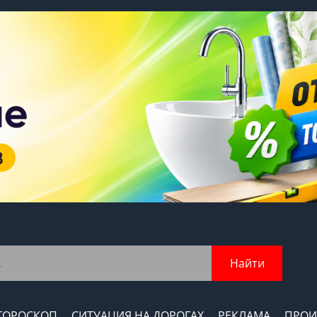
Найти
ГОРОСКОП
СИТУАЦИЯ НА ДОРОГАХ
РЕКЛАМА
ПРОИ