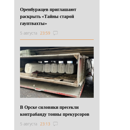
Оренбуржцев приглашают
раскрыть «Тайны старой
гауптвахты»
5 августа
23:59
В Орске силовики пресекли
контрабанду тонны прекурсоров
5 августа
23:13