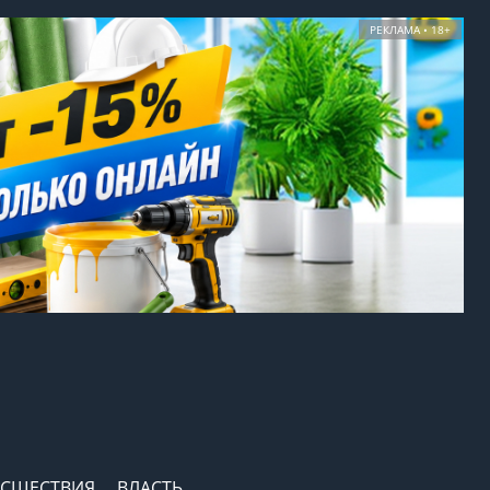
РЕКЛАМА • 18+
СШЕСТВИЯ
ВЛАСТЬ