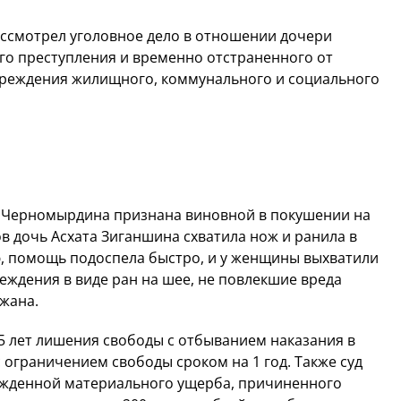
ссмотрел уголовное дело в отношении дочери
о преступления и временно отстраненного от
чреждения жилищного, коммунального и социального
а Черномырдина признана виновной в покушении на
в дочь Асхата Зиганшина схватила нож и ранила в
ю, помощь подоспела быстро, и у женщины выхватили
ждения в виде ран на шее, не повлекшие вреда
жана.
 5 лет лишения свободы с отбыванием наказания в
ограничением свободы сроком на 1 год. Также суд
ужденной материального ущерба, причиненного