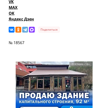
VK
MAX
OK
Яндекс Дзен
Поделиться
№ 18567
РЕКЛАМА • 18+