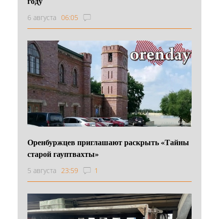
году
6 августа
06:05
Оренбуржцев приглашают раскрыть «Тайны
старой гауптвахты»
5 августа
23:59
1