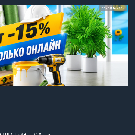
РЕКЛАМА • 18+
СШЕСТВИЯ
ВЛАСТЬ