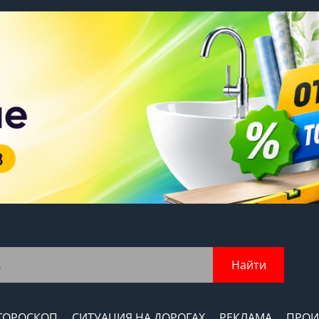
Найти
ГОРОСКОП
СИТУАЦИЯ НА ДОРОГАХ
РЕКЛАМА
ПРОИ