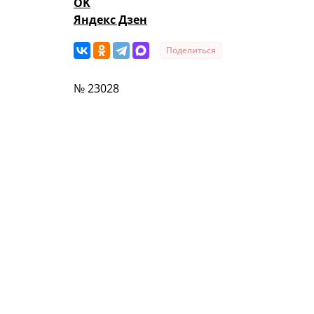
OK
Яндекс Дзен
Поделиться
№ 23028