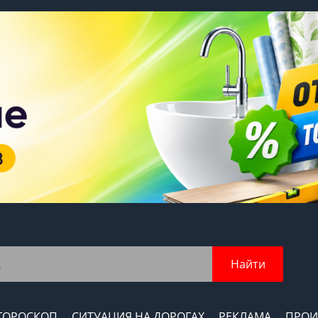
Найти
ГОРОСКОП
СИТУАЦИЯ НА ДОРОГАХ
РЕКЛАМА
ПРОИ