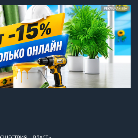
РЕКЛАМА • 18+
СШЕСТВИЯ
ВЛАСТЬ