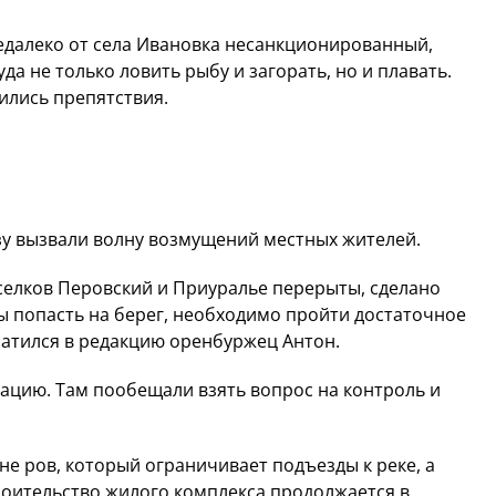
недалеко от села Ивановка несанкционированный,
а не только ловить рыбу и загорать, но и плавать.
вились препятствия.
зу вызвали волну возмущений местных жителей.
оселков Перовский и Приуралье перерыты, сделано
бы попасть на берег, необходимо пройти достаточное
братился в редакцию оренбуржец Антон.
ацию. Там пообещали взять вопрос на контроль и
не ров, который ограничивает подъезды к реке, а
роительство жилого комплекса продолжается в