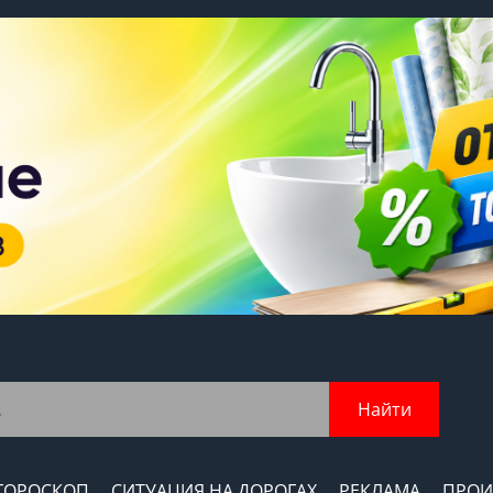
Найти
ГОРОСКОП
СИТУАЦИЯ НА ДОРОГАХ
РЕКЛАМА
ПРОИ