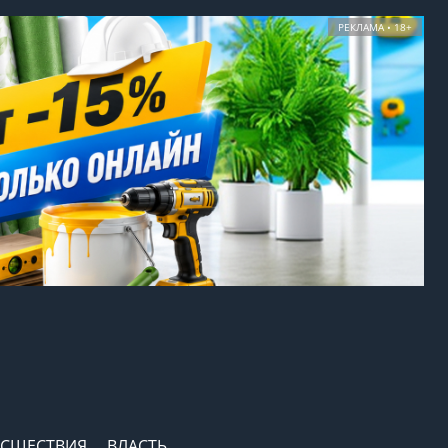
РЕКЛАМА • 18+
СШЕСТВИЯ
ВЛАСТЬ