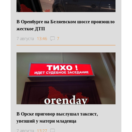
В Оренбурге на Беляевском шоссе произошло
жесткое ДТП
7 августа
13:46
7
В Орске приговор выслушал таксист,
увезший у матери младенца
7 августа
13:27