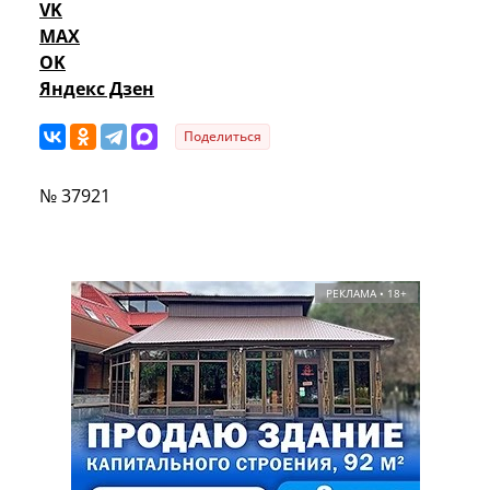
VK
MAX
OK
Яндекс Дзен
Поделиться
№ 37921
РЕКЛАМА • 18+