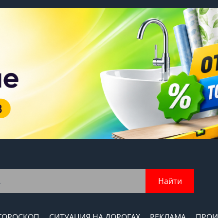
Найти
ГОРОСКОП
СИТУАЦИЯ НА ДОРОГАХ
РЕКЛАМА
ПРОИ