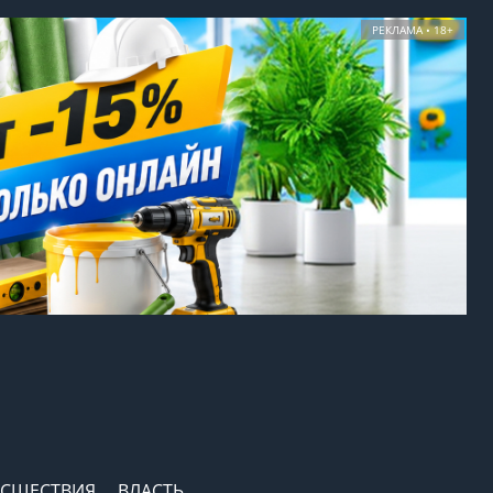
РЕКЛАМА • 18+
СШЕСТВИЯ
ВЛАСТЬ