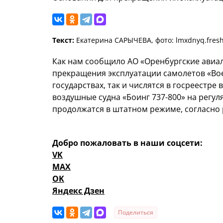
Текст:
Екатерина САРЫЧЕВА, фото: lmxdnyq.fresh
Как нам сообщило АО «Оренбургские авиал
прекращения эксплуатации самолетов «Boei
государствах, так и числятся в госреестре
воздушные судна «Боинг 737-800» на регул
продолжатся в штатном режиме, согласно
Добро пожаловать в наши соцсети:
VK
MAX
OK
Яндекс Дзен
Поделиться