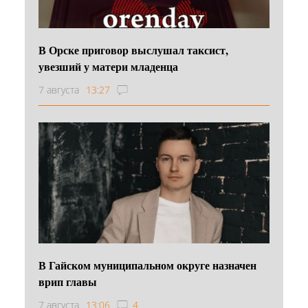
В Орске приговор выслушал таксист,
увезший у матери младенца
7 августа
13:27
В Гайском муниципальном округе назначен
врип главы
7 августа
13:06
4