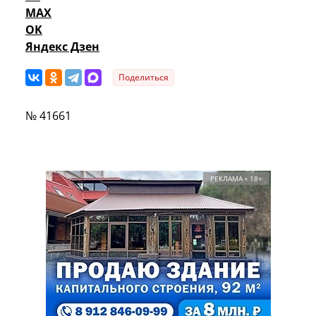
MAX
OK
Яндекс Дзен
Поделиться
№ 41661
РЕКЛАМА • 18+