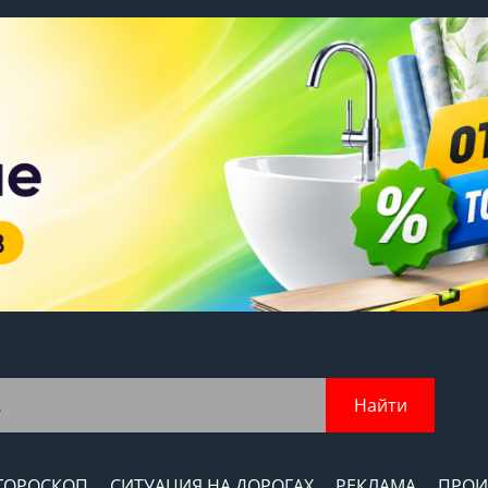
Найти
ГОРОСКОП
СИТУАЦИЯ НА ДОРОГАХ
РЕКЛАМА
ПРОИ