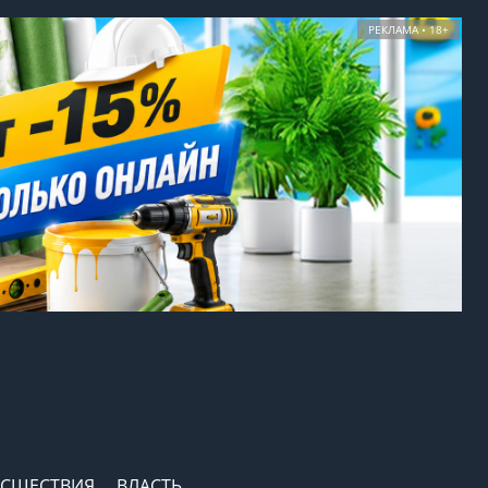
РЕКЛАМА • 18+
СШЕСТВИЯ
ВЛАСТЬ