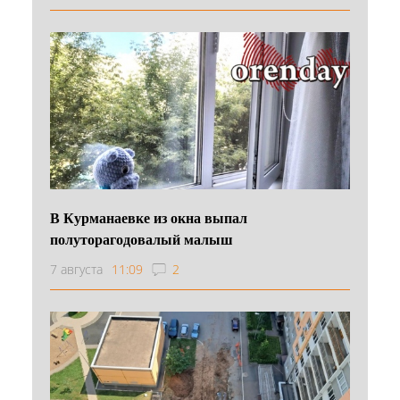
В Курманаевке из окна выпал
полуторагодовалый малыш
7 августа
11:09
2