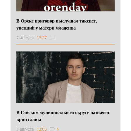
В Орске приговор выслушал таксист,
увезший у матери младенца
7 августа
13:27
В Гайском муниципальном округе назначен
врип главы
7 августа
13:06
4