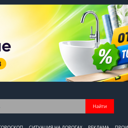
Найти
ГОРОСКОП
СИТУАЦИЯ НА ДОРОГАХ
РЕКЛАМА
ПРОИ