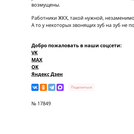
возмущены.
Работники ЖКХ, такой нужной, незаменимой
А то у некоторых звонящих зуб на зуб не п
Добро пожаловать в наши соцсети:
VK
MAX
OK
Яндекс Дзен
Поделиться
№ 17849