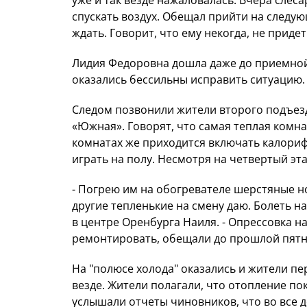
уже и так везде нажаловалась. Вчера слеса
спускать воздух. Обещал прийти на следую
ждать. Говорит, что ему некогда, не придет
Лидия Федоровна дошла даже до приемной 
оказались бессильны исправить ситуацию.
Следом позвонили жители второго подъезда
«Южная». Говорят, что самая теплая комнат
комнатах же приходится включать калорифе
играть на полу. Несмотря на четвертый эт
- Погрею им на обогревателе шерстяные но
другие тепленькие на смену даю. Болеть н
в центре Оренбурга Наиля. - Опрессовка н
ремонтировать, обещали до прошлой пятни
На "полюсе холода" оказались и жители пер
везде. Жители полагали, что отопление пок
услышали отчеты чиновников, что во все 