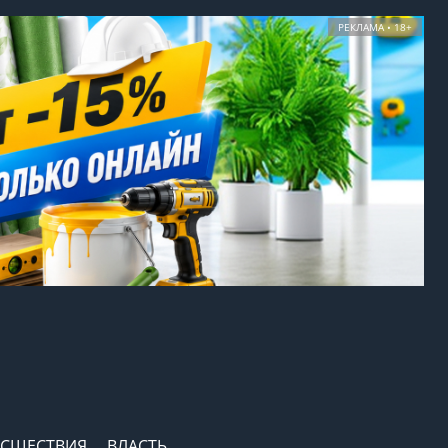
РЕКЛАМА • 18+
СШЕСТВИЯ
ВЛАСТЬ