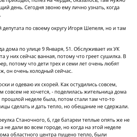
рь приходил, полез на чердак, оказалось, там нужно
щий день. Сегодня звоню ему лично узнать, когда
.
депутата по своему округу Игоря Шепеля, но и там
 дома по улице 9 Января, 51. Обслуживает их УК
а у них сейчас ванная, потому что греет сушилка. В
р, потому что дети трех и семи лет очень любят
аж, он очень холодный сейчас.
ски и одеваю их скорей. Как остудились совсем,
ам совсем не хочется, - поделилась жительница дома
а прошлой неделе была, потом стали там что-то
цы сделать и дать тепло, но обещание не сдержали.
еулка Станочного, 6, где батареи теплые опять же не
а не дали во всем городе, но когда на этой неделе
дома областного центра пущено тепло, были