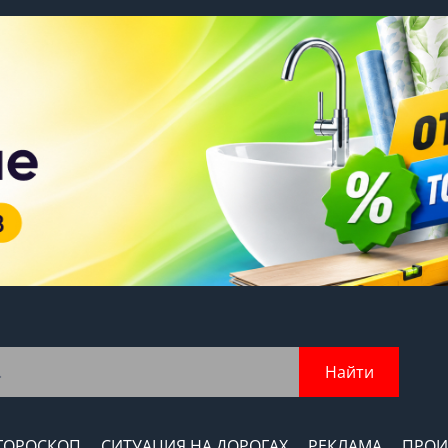
Найти
ГОРОСКОП
СИТУАЦИЯ НА ДОРОГАХ
РЕКЛАМА
ПРОИ