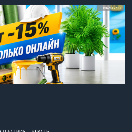
РЕКЛАМА • 18+
СШЕСТВИЯ
ВЛАСТЬ