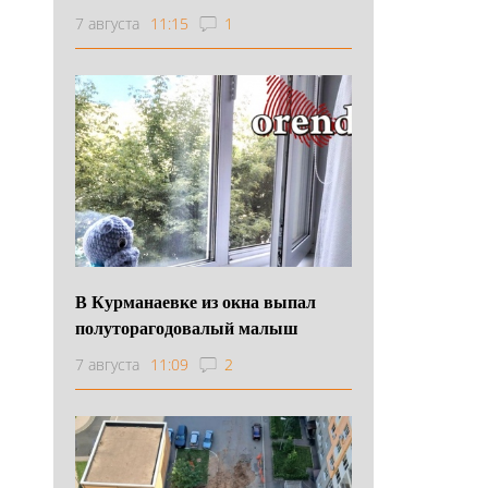
7 августа
11:15
1
В Курманаевке из окна выпал
полуторагодовалый малыш
7 августа
11:09
2