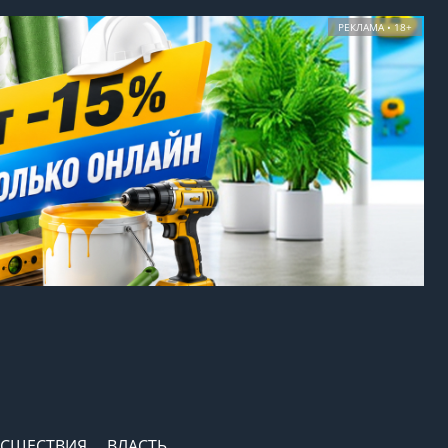
РЕКЛАМА • 18+
СШЕСТВИЯ
ВЛАСТЬ