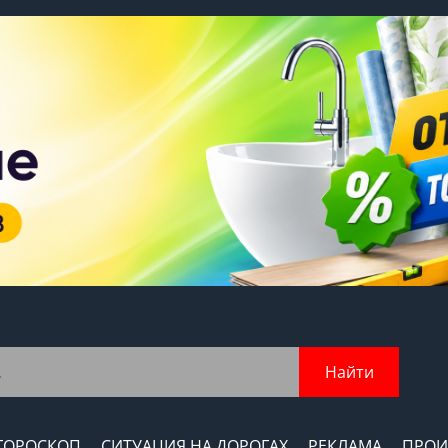
Найти
ГОРОСКОП
СИТУАЦИЯ НА ДОРОГАХ
РЕКЛАМА
ПРОИ