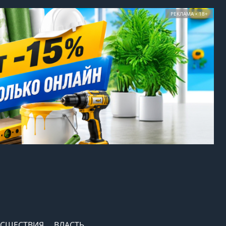
РЕКЛАМА • 18+
СШЕСТВИЯ
ВЛАСТЬ