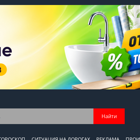
Найти
ГОРОСКОП
СИТУАЦИЯ НА ДОРОГАХ
РЕКЛАМА
ПРОИ