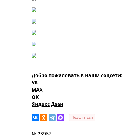
Добро пожаловать в наши соцсети:
VK
MAX
OK
Яндекс Дзен
Поделиться
№ 23967