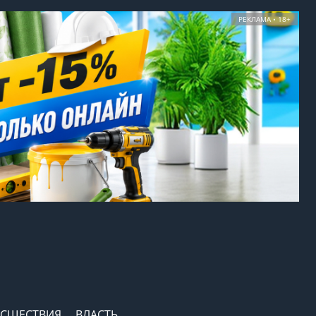
РЕКЛАМА • 18+
СШЕСТВИЯ
ВЛАСТЬ