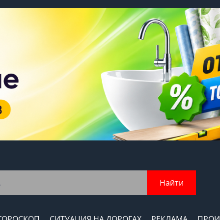
Найти
ГОРОСКОП
СИТУАЦИЯ НА ДОРОГАХ
РЕКЛАМА
ПРОИ