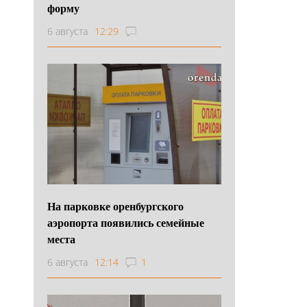
форму
6 августа
12:29
На парковке оренбургского
аэропорта появились семейные
места
6 августа
12:14
1