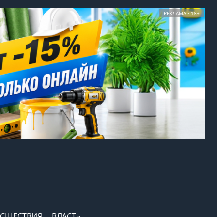
РЕКЛАМА • 18+
СШЕСТВИЯ
ВЛАСТЬ