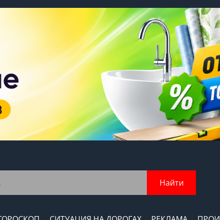
Найти
ГОРОСКОП
СИТУАЦИЯ НА ДОРОГАХ
РЕКЛАМА
ПРОИ