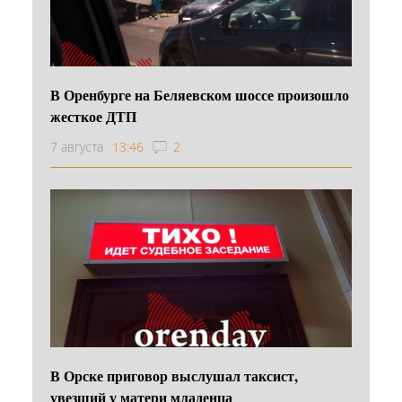
В Оренбурге на Беляевском шоссе произошло
жесткое ДТП
7 августа
13:46
2
В Орске приговор выслушал таксист,
увезший у матери младенца