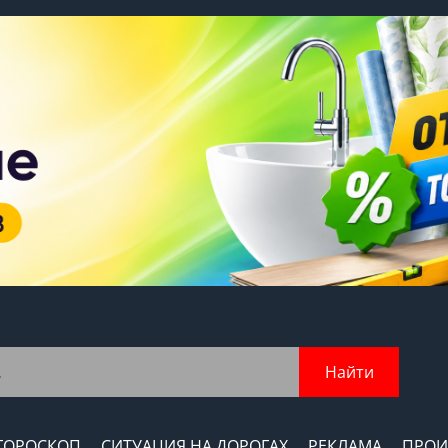
Найти
ГОРОСКОП
СИТУАЦИЯ НА ДОРОГАХ
РЕКЛАМА
ПРОИ