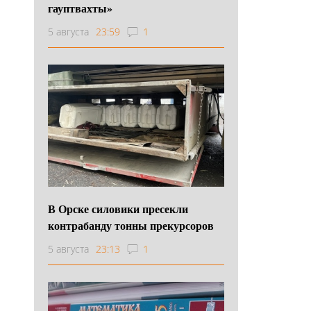
гауптвахты»
5 августа
23:59
1
В Орске силовики пресекли
контрабанду тонны прекурсоров
5 августа
23:13
1