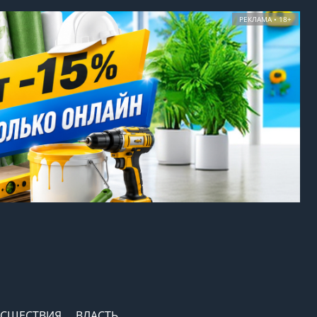
РЕКЛАМА • 18+
СШЕСТВИЯ
ВЛАСТЬ